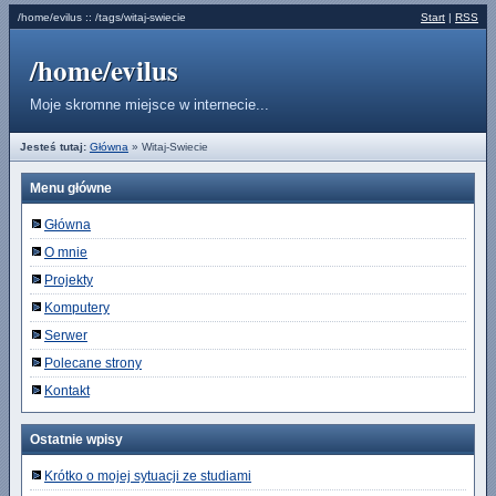
/home/evilus :: /tags/witaj-swiecie
Start
|
RSS
/home/evilus
Moje skromne miejsce w internecie...
Jesteś tutaj:
Główna
» Witaj-Swiecie
Menu główne
Główna
O mnie
Projekty
Komputery
Serwer
Polecane strony
Kontakt
Ostatnie wpisy
Krótko o mojej sytuacji ze studiami