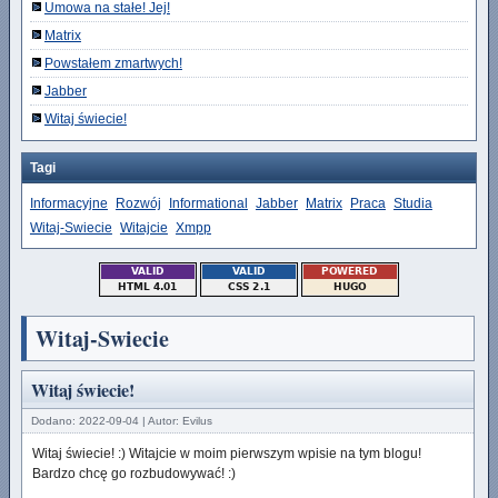
Umowa na stałe! Jej!
Matrix
Powstałem zmartwych!
Jabber
Witaj świecie!
Tagi
Informacyjne
Rozwój
Informational
Jabber
Matrix
Praca
Studia
Witaj-Swiecie
Witajcie
Xmpp
Witaj-Swiecie
Witaj świecie!
Dodano: 2022-09-04 | Autor: Evilus
Witaj świecie! :) Witajcie w moim pierwszym wpisie na tym blogu!
Bardzo chcę go rozbudowywać! :)